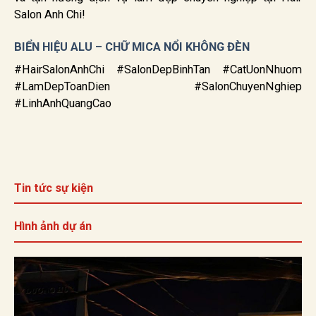
Salon Anh Chi!
BIỂN HIỆU ALU – CHỮ MICA NỔI KHÔNG ĐÈN
#HairSalonAnhChi #SalonDepBinhTan #CatUonNhuom
#LamDepToanDien #SalonChuyenNghiep
#LinhAnhQuangCao
Tin tức sự kiện
Hình ảnh dự án