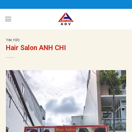
Bỏ
qua
nội
dung
TIN TỨC
Hair Salon ANH CHI