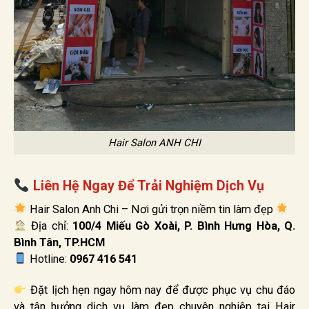
Hair Salon ANH CHI
Liên Hệ Ngay Để Trải Nghiệm Dịch Vụ
Hair Salon Anh Chi – Nơi gửi trọn niềm tin làm đẹp
Địa chỉ:
100/4 Miếu Gò Xoài, P. Bình Hưng Hòa, Q.
Bình Tân, TP.HCM
Hotline:
0967 416 541
Đặt lịch hẹn ngay hôm nay để được phục vụ chu đáo
và tận hưởng dịch vụ làm đẹp chuyên nghiệp tại Hair