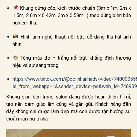
Khung cứng cáp, kích thước chuẩn (3m x 1m, 2m x
1.5m, 2.6m x 0.42m, 3m x 0.59m…) theo đúng biên bản
nghiệm thu.
Hình ảnh nghệ thuật, nổi bật, dễ dàng thu hút ánh
nhìn.
Tông màu đỏ – trắng nổi bật, khẳng định thương
hiệu và sự sang trọng.
https://www.tiktok.com/@qclinhanhadv/video/7480005
is_from_webapp=1&sender_device=pc&web_id=74893
Không gian bên trong salon đang được hoàn thiện tỉ mỉ,
tạo nên cảm giác ấm cúng và gần gũi. Khách hàng đến
đây không chỉ được làm đẹp mà còn được tận hưởng sự
thoải mái như ở nhà.