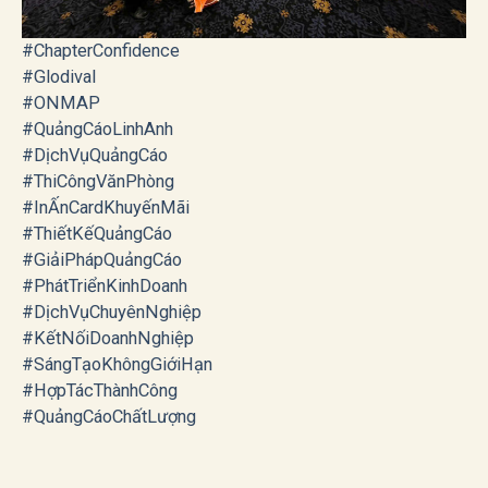
#ChapterConfidence
#Glodival
#ONMAP
#QuảngCáoLinhAnh
#DịchVụQuảngCáo
#ThiCôngVănPhòng
#InẤnCardKhuyếnMãi
#ThiếtKếQuảngCáo
#GiảiPhápQuảngCáo
#PhátTriểnKinhDoanh
#DịchVụChuyênNghiệp
#KếtNốiDoanhNghiệp
#SángTạoKhôngGiớiHạn
#HợpTácThànhCông
#QuảngCáoChấtLượng