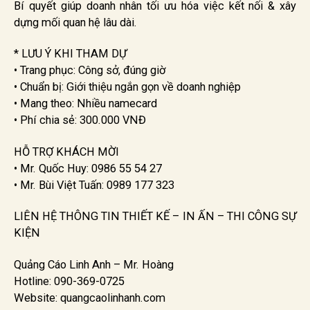
Bí quyết giúp doanh nhân tối ưu hóa việc kết nối & xây
dựng mối quan hệ lâu dài.
* LƯU Ý KHI THAM DỰ
• Trang phục: Công sở, đúng giờ
• Chuẩn bị: Giới thiệu ngắn gọn về doanh nghiệp
• Mang theo: Nhiều namecard
• Phí chia sẻ: 300.000 VNĐ
HỖ TRỢ KHÁCH MỜI
• Mr. Quốc Huy: 0986 55 54 27
• Mr. Bùi Việt Tuấn: 0989 177 323
LIÊN HỆ THÔNG TIN THIẾT KẾ – IN ẤN – THI CÔNG SỰ
KIỆN
Quảng Cáo Linh Anh – Mr. Hoàng
Hotline: 090-369-0725
Website: quangcaolinhanh.com