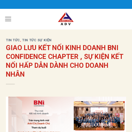
Bỏ
qua
nội
dung
TIN TỨC
,
TIN TỨC SỰ KIỆN
GIAO LƯU KẾT NỐI KINH DOANH BNI
CONFIDENCE CHAPTER , SỰ KIỆN KẾT
NỐI HẤP DẪN DÀNH CHO DOANH
NHÂN