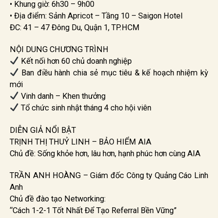
• Khung giờ: 6h30 – 9h00
• Địa điểm: Sảnh Apricot – Tầng 10 – Saigon Hotel
ĐC: 41 – 47 Đông Du, Quận 1, TP.HCM
NỘI DUNG CHƯƠNG TRÌNH
Kết nối hơn 60 chủ doanh nghiệp
Ban điều hành chia sẻ mục tiêu & kế hoạch nhiệm kỳ
mới
Vinh danh – Khen thưởng
Tổ chức sinh nhật tháng 4 cho hội viên
DIỄN GIẢ NỔI BẬT
TRỊNH THỊ THUỶ LINH – BẢO HIỂM AIA
Chủ đề: Sống khỏe hơn, lâu hơn, hạnh phúc hơn cùng AIA
TRẦN ANH HOÀNG – Giám đốc Công ty Quảng Cáo Linh
Anh
Chủ đề đào tạo Networking:
“Cách 1-2-1 Tốt Nhất Để Tạo Referral Bền Vững”