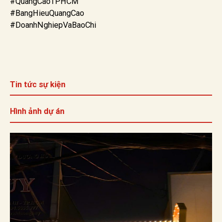
#QuangCaoTPHCM
#BangHieuQuangCao
#DoanhNghiepVaBaoChi
Tin tức sự kiện
Hình ảnh dự án