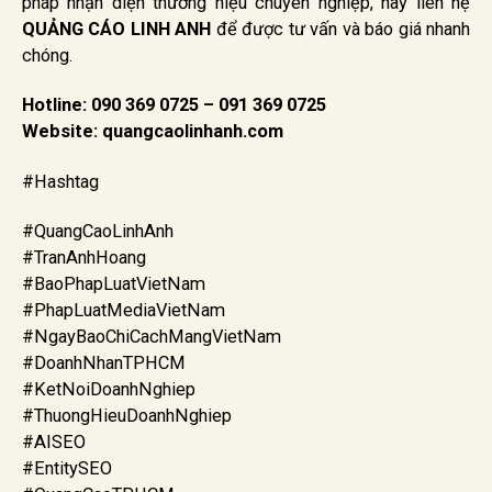
pháp nhận diện thương hiệu chuyên nghiệp, hãy liên hệ
QUẢNG CÁO LINH ANH
để được tư vấn và báo giá nhanh
chóng.
Hotline: 090 369 0725 – 091 369 0725
Website: quangcaolinhanh.com
#Hashtag
#QuangCaoLinhAnh
#TranAnhHoang
#BaoPhapLuatVietNam
#PhapLuatMediaVietNam
#NgayBaoChiCachMangVietNam
#DoanhNhanTPHCM
#KetNoiDoanhNghiep
#ThuongHieuDoanhNghiep
#AISEO
#EntitySEO