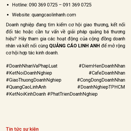
Hotline: 090 369 0725 – 091 369 0725
Website: quangcaolinhanh.com
Doanh nghiệp đang tìm kiếm cơ hội giao thương, kết nối
đối tác hoặc cần tư vấn về giải pháp quảng bá thương
hiệu? Hãy tham gia các hoạt động của cộng đồng doanh
nhân và kết nối cùng
QUẢNG CÁO LINH ANH
để mở rộng
cơ hội hợp tác kinh doanh.
#DoanhNhanVaPhapLuat #DiemHenDoanhNhan
#KetNoiDoanhNghiep #CafeDoanhNhan
#GiaoThuongDoanhNghiep #CongDongDoanhNhan
#QuangCaoLinhAnh #DoanhNghiepTPHCM
#KetNoiKinhDoanh #PhatTrienDoanhNghiep
Tin tức sự kiện