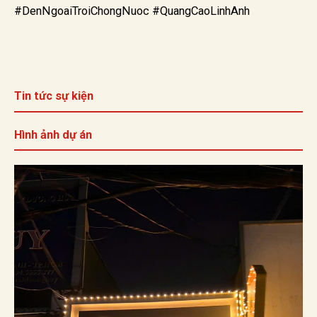
#DenNgoaiTroiChongNuoc #QuangCaoLinhAnh
Tin tức sự kiện
Hình ảnh dự án