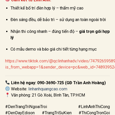
Thiết kế bố trí đèn hợp lý – thẩm mỹ cao
Đèn sáng đều, dễ bảo trì – sử dụng an toàn ngoài trời
Nhận thi công nhanh – đúng tiến độ –
giá trọn gói hợp
lý
Có mẫu demo và báo giá chi tiết từng hạng mục
https://www.tiktok.com/@qclinhanhadv/video/747926595
is_from_webapp=1&sender_device=pc&web_id=74893952
Liên hệ ngay: 090-3690-725 (GĐ Trần Anh Hoàng)
Website:
linhanhquangcao.com
Văn phòng: 21 Gò Xoài, Bình Tân, TP.HCM
#DenTrangTriNgoaiTroi #LinhAnhThiCong
#DenDayEdison #TrangTriSuKien #ThiCongTronGoi