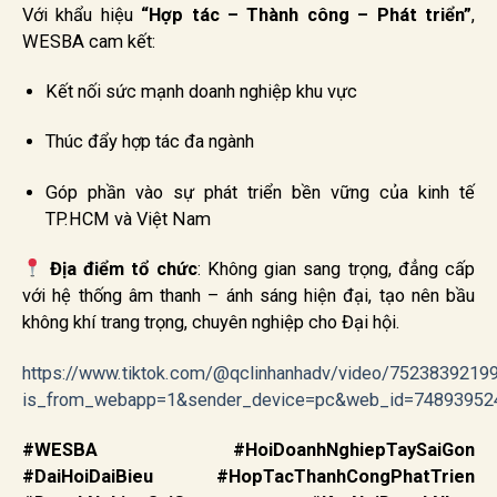
Với khẩu hiệu
“Hợp tác – Thành công – Phát triển”
,
WESBA cam kết:
Kết nối sức mạnh doanh nghiệp khu vực
Thúc đẩy hợp tác đa ngành
Góp phần vào sự phát triển bền vững của kinh tế
TP.HCM và Việt Nam
Địa điểm tổ chức
: Không gian sang trọng, đẳng cấp
với hệ thống âm thanh – ánh sáng hiện đại, tạo nên bầu
không khí trang trọng, chuyên nghiệp cho Đại hội.
https://www.tiktok.com/@qclinhanhadv/video/752383921
is_from_webapp=1&sender_device=pc&web_id=74893952
#WESBA #HoiDoanhNghiepTaySaiGon
#DaiHoiDaiBieu #HopTacThanhCongPhatTrien