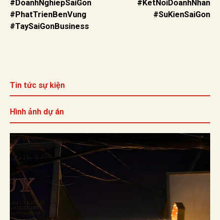
#DoanhNghiepSaiGon #KetNoiDoanhNhan
#PhatTrienBenVung #SuKienSaiGon
#TaySaiGonBusiness
Tin tức sự kiện
Hình ảnh dự án