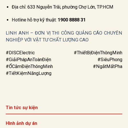
Địa chỉ: 633 Nguyễn Trãi, phường Chợ Lớn, TP.HCM
Hotline hỗ trợ kỹ thuật:
1900 8888 31
LINH ANH – ĐƠN VỊ THI CÔNG QUẢNG CÁO CHUYÊN
NGHIỆP VỚI VẬT TƯ CHẤT LƯỢNG CAO
#DISCElectric #ThiếtBịĐiệnThôngMinh
#GiảiPhápAnToànĐiện #SiêuPhong
#ỔCắmĐiệnThôngMinh #NgắtMấtPha
#TiếtKiệmNăngLượng
Tin tức sự kiện
Hình ảnh dự án