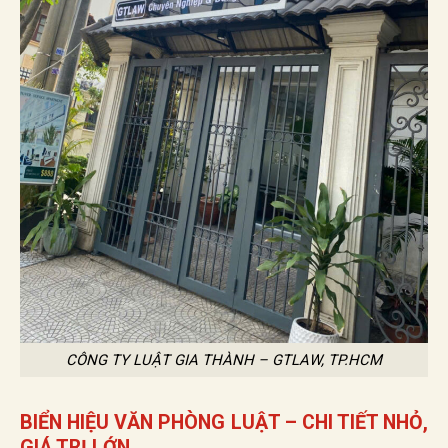
CÔNG TY LUẬT GIA THÀNH – GTLAW, TP.HCM
BIỂN HIỆU VĂN PHÒNG LUẬT – CHI TIẾT NHỎ,
GIÁ TRỊ LỚN