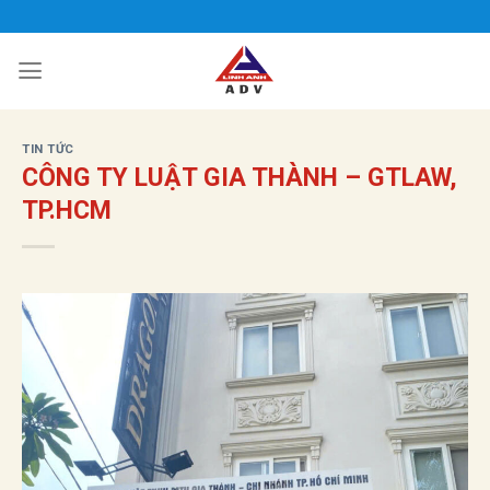
Bỏ
qua
nội
dung
TIN TỨC
CÔNG TY LUẬT GIA THÀNH – GTLAW,
TP.HCM