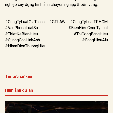
nghiệp xây dựng hình ảnh chuyên nghiệp & bền vững.
#CongTyLuatGiaThanh #GTLAW #CongTyLuatTPHCM
#VanPhongLuatSu #BienHieuCongTyLuat
#ThietKeBienHieu #ThiCongBangHieu
#QuangCaoLinhAnh #BangHieuAlu
#NhanDienThuongHieu
Tin tức sự kiện
Hình ảnh dự án