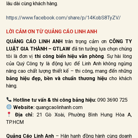
lâu dài cùng khách hàng.
https://www.facebook.com/share/p/14KobS8TyZV/
LỜI CẢM ƠN TỪ QUẢNG CÁO LINH ANH
QUẢNG CÁO LINH ANH
trân trọng cảm ơn
CÔNG TY
LUẬT GIA THÀNH – GTLAW
đã tin tưởng lựa chọn chúng
tôi là đơn vị
thi công biển hiệu văn phòng
. Sự hài lòng
của Quý Công ty là động lực để Linh Anh không ngừng
nâng cao chất lượng thiết kế – thi công, mang đến những
bảng hiệu đẹp, bền và chuẩn thương hiệu
cho khách
hàng.
Hotline tư vấn & thi công bảng hiệu:
090 3690 725
Website:
quangcaolinhanh.com
Địa chỉ:
21 Gò Xoài, Phường Bình Hưng Hòa A,
TP.HCM
Quảng Cáo Linh Anh
– Hân hạnh đồng hành cùng doanh