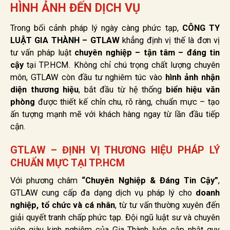
HÌNH ẢNH ĐẾN DỊCH VỤ
Trong bối cảnh pháp lý ngày càng phức tạp,
CÔNG TY
LUẬT GIA THÀNH – GTLAW
khẳng định vị thế là đơn vị
tư vấn pháp luật
chuyên nghiệp – tận tâm – đáng tin
cậy
tại TP.HCM. Không chỉ chú trọng chất lượng chuyên
môn, GTLAW còn đầu tư nghiêm túc vào
hình ảnh nhận
diện thương hiệu
, bắt đầu từ hệ thống
biển hiệu văn
phòng
được thiết kế chỉn chu, rõ ràng, chuẩn mực – tạo
ấn tượng mạnh mẽ với khách hàng ngay từ lần đầu tiếp
cận.
GTLAW – ĐỊNH VỊ THƯƠNG HIỆU PHÁP LÝ
CHUẨN MỰC TẠI TP.HCM
Với phương châm
“Chuyên Nghiệp & Đáng Tin Cậy”
,
GTLAW cung cấp đa dạng dịch vụ pháp lý cho
doanh
nghiệp, tổ chức và cá nhân
, từ tư vấn thường xuyên đến
giải quyết tranh chấp phức tạp. Đội ngũ luật sư và chuyên
viên giàu kinh nghiệm của Gia Thành luôn cập nhật quy