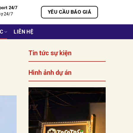
port 24/7
YÊU CẦU BÁO GIÁ
rợ 24/7
ỨC
LIÊN HỆ
Tin tức sự kiện
Hình ảnh dự án