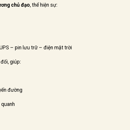
ương chủ đạo
, thể hiện sự:
PS – pin lưu trữ – điện mặt trời
đối, giúp:
uyến đường
g quanh