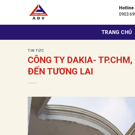
Bỏ
Hotline
qua
0903.69
nội
dung
TRANG CHỦ
TIN TỨC
CÔNG TY DAKIA- TP.CHM
ĐẾN TƯƠNG LAI