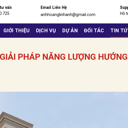
 tư vấn
Email Liên Hệ
Sup
0.725
Hỗ t
anhhoanglinhanh@gmail.com
GIỚI THIỆU
DỊCH VỤ
DỰ ÁN
ĐỐI TÁC
TIN T
, GIẢI PHÁP NĂNG LƯỢNG HƯỚNG