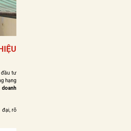
HIỆU
 đầu tư
ng hạng
a doanh
 đại, rõ