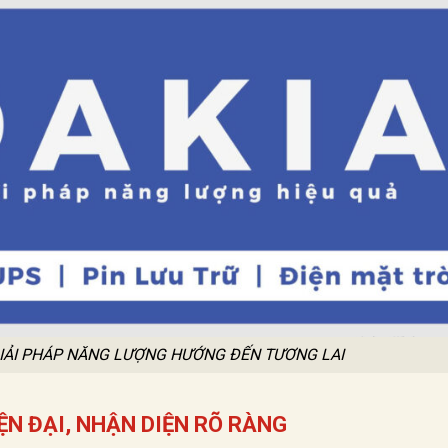
 GIẢI PHÁP NĂNG LƯỢNG HƯỚNG ĐẾN TƯƠNG LAI
IỆN ĐẠI, NHẬN DIỆN RÕ RÀNG