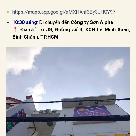
https://maps.app.goo.gl/aMXHXhf3By3JHSY97
10:30 sáng
: Di chuyển đến
Công ty Sơn Alpha
Địa chỉ:
Lô J8, Đường số 3, KCN Lê Minh Xuân,
Bình Chánh, TP.HCM