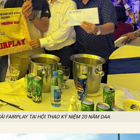
I FAIRPLAY TẠI HỘI THAO KỶ NIỆM 20 NĂM DAA