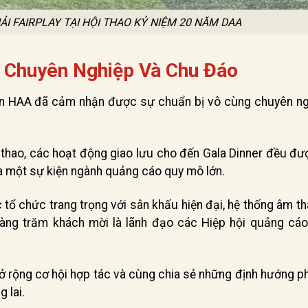
I FAIRPLAY TẠI HỘI THAO KỶ NIỆM 20 NĂM DAA
 Chuyên Nghiệp Và Chu Đáo
oàn HAA đã cảm nhận được sự chuẩn bị vô cùng chuyên ng
i thao, các hoạt động giao lưu cho đến Gala Dinner đều đ
a một sự kiện ngành quảng cáo quy mô lớn.
ổ chức trang trọng với sân khấu hiện đại, hệ thống âm th
àng trăm khách mời là lãnh đạo các Hiệp hội quảng cáo
mở rộng cơ hội hợp tác và cùng chia sẻ những định hướng ph
 lai.