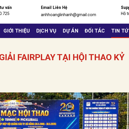
 tư vấn
Email Liên Hệ
Sup
0.725
Hỗ t
anhhoanglinhanh@gmail.com
GIỚI THIỆU
DỊCH VỤ
DỰ ÁN
ĐỐI TÁC
TIN T
IẢI FAIRPLAY TẠI HỘI THAO KỶ