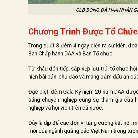
CLB BÓNG ĐÁ HAA NHẬN GIẢ
Chương Trình Được Tổ Chức
Trong suốt 3 đêm 4 ngày diễn ra sự kiện, đ
Ban Chấp hành DAA và Ban Tổ chức.
Từ khâu đón tiếp, sắp xếp lưu trú, tổ chức hộ
hiện bài bản, chu đáo và mang đậm dấu ấn củ
Đặc biệt, đêm Gala Kỷ niệm 20 năm DAA được t
sáng chuyên nghiệp cùng sự tham gia của h
nghiệp và hội viên trên cả nước.
Đây là dịp để các đơn vị tăng cường kết nối, 
mới của ngành quảng cáo Việt Nam trong tương