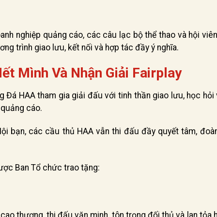
anh nghiệp quảng cáo, các câu lạc bộ thể thao và hội viê
ng trình giao lưu, kết nối và hợp tác đầy ý nghĩa.
t Mình Và Nhận Giải Fairplay
Đá HAA tham gia giải đấu với tinh thần giao lưu, học hỏi
 quảng cáo.
i bạn, các cầu thủ HAA vẫn thi đấu đầy quyết tâm, đoàn
ược Ban Tổ chức trao tặng:
cao thượng, thi đấu văn minh, tôn trọng đối thủ và lan tỏa 