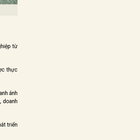
hiệp từ
ược thực
anh ánh
, doanh
át triển