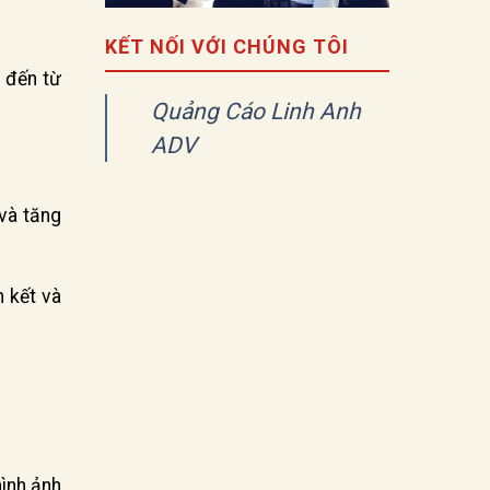
KẾT NỐI VỚI CHÚNG TÔI
n đến từ
Quảng Cáo Linh Anh
ADV
 và tăng
 kết và
hình ảnh