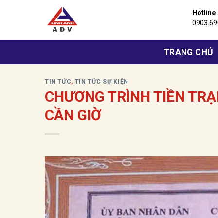
Bỏ
Hotline
qua
0903.69
nội
dung
TRANG CHỦ
TIN TỨC
,
TIN TỨC SỰ KIỆN
CHƯƠNG TRÌNH TIỀN TRẠ
CẦN GIỜ