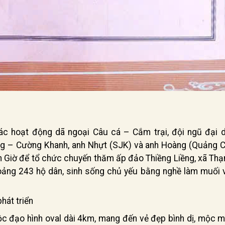
ác hoạt động dã ngoại Câu cá – Cắm trại, đội ngũ đại d
 – Cường Khanh, anh Nhựt (SJK) và anh Hoàng (Quảng C
n Giờ để tổ chức chuyến thăm ấp đảo Thiềng Liềng, xã Thạ
oảng 243 hộ dân, sinh sống chủ yếu bằng nghề làm muối 
hát triển
ộc đạo hình oval dài 4km, mang đến vẻ đẹp bình dị, mộc m