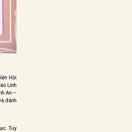
iện Hội
áo Linh
nh An –
và đánh
ạc. Tuy