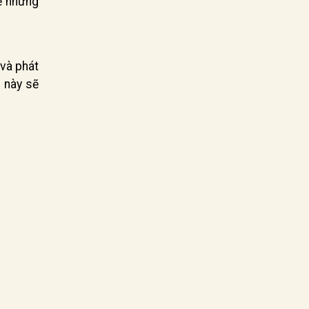
sẻ những
và phát
 này sẽ