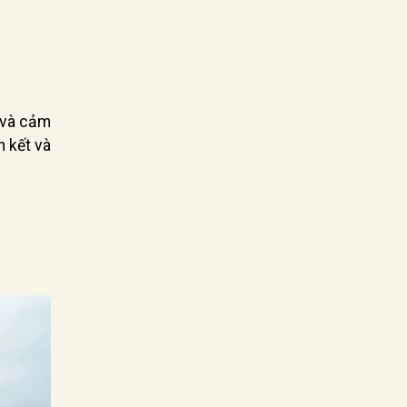
u và cảm
 kết và