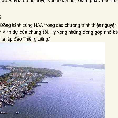
ảo. Đây là cơ hội tuyệt vời để kết nối, khám phá và chia 
g
“Đồng hành cùng HAA trong các chương trình thiện nguyện 
m vinh dự của chúng tôi. Hy vọng những đóng góp nhỏ bé
 tại ấp đảo Thiềng Liềng.”