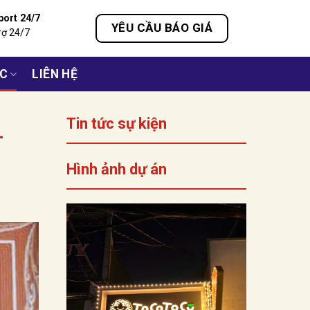
port 24/7
YÊU CẦU BÁO GIÁ
rợ 24/7
ỨC
LIÊN HỆ
Tin tức sự kiện
–
Hình ảnh dự án