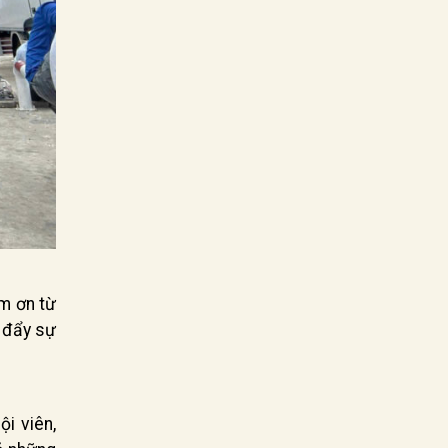
ảm ơn từ
c đẩy sự
i viên,