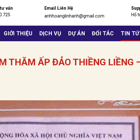
 tư vấn
Email Liên Hệ
Sup
0.725
Hỗ t
anhhoanglinhanh@gmail.com
GIỚI THIỆU
DỊCH VỤ
DỰ ÁN
ĐỐI TÁC
TIN T
M THĂM ẤP ĐẢO THIỀNG LIỀNG 