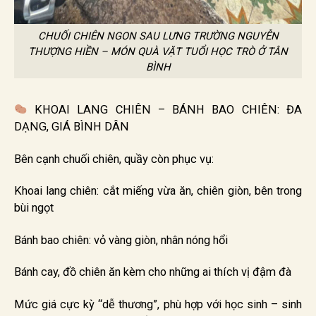
CHUỐI CHIÊN NGON SAU LƯNG TRƯỜNG NGUYỄN
THƯỢNG HIỀN – MÓN QUÀ VẶT TUỔI HỌC TRÒ Ở TÂN
BÌNH
KHOAI LANG CHIÊN – BÁNH BAO CHIÊN: ĐA
DẠNG, GIÁ BÌNH DÂN
Bên cạnh chuối chiên, quầy còn phục vụ:
Khoai lang chiên: cắt miếng vừa ăn, chiên giòn, bên trong
bùi ngọt
Bánh bao chiên: vỏ vàng giòn, nhân nóng hổi
Bánh cay, đồ chiên ăn kèm cho những ai thích vị đậm đà
Mức giá cực kỳ “dễ thương”, phù hợp với học sinh – sinh