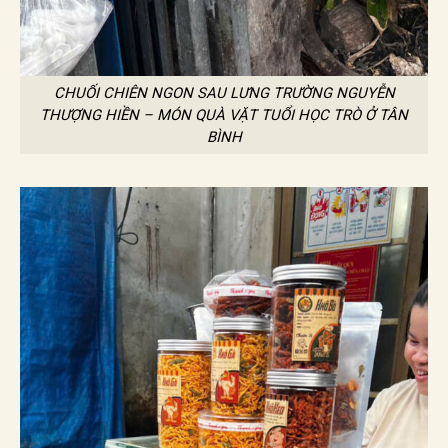
CHUỐI CHIÊN NGON SAU LƯNG TRƯỜNG NGUYỄN
THƯỢNG HIỀN – MÓN QUÀ VẶT TUỔI HỌC TRÒ Ở TÂN
BÌNH