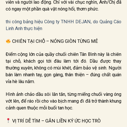
viên và người lao động. Chỉ với vài chục nghìn, Anh/Chị đã
có ngay một phần quà vặt nóng hổi, thơm phức.
thi công bảng hiệu Công ty TNHH DEJAN, do Quảng Cáo
Linh Anh thực hiện
CHIÊN TẠI CHỖ – NÓNG GIÒN TỪNG MẺ
Điểm cộng lớn của quầy chuối chiên Tân Bình này là chiên
tại chỗ, khách gọi tới đâu làm tới đó. Dầu được thay
thường xuyên, không có mùi khét, đảm bảo vệ sinh. Người
bán làm nhanh tay, gọn gàng, thân thiện – đúng chất quán
vỉa hè lâu năm.
Hình ảnh chảo dầu sôi lăn tăn, từng miếng chuối vàng óng
vớt lên, để ráo rồi cho vào bịch mang đi đã trở thành khung
cảnh quen thuộc mỗi buổi tan học.
VỊ TRÍ DỄ TÌM – GẮN LIỀN KÝ ỨC HỌC TRÒ