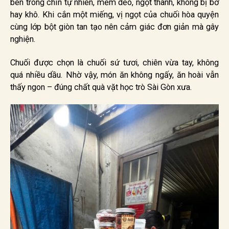
bên trong chín tự nhiên, mềm dẻo, ngọt thanh, không bị bở
hay khô. Khi cắn một miếng, vị ngọt của chuối hòa quyện
cùng lớp bột giòn tan tạo nên cảm giác đơn giản mà gây
nghiện.
Chuối được chọn là chuối sứ tươi, chiên vừa tay, không
quá nhiều dầu. Nhờ vậy, món ăn không ngấy, ăn hoài vẫn
thấy ngon – đúng chất quà vặt học trò Sài Gòn xưa.