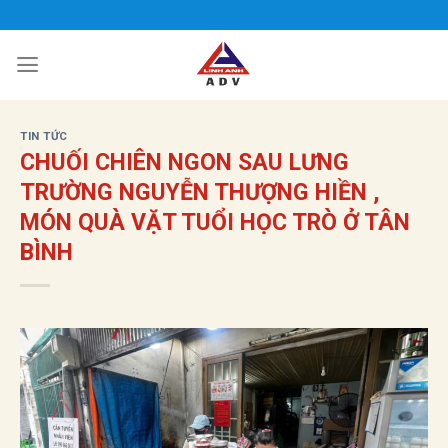
Bỏ
qua
nội
dung
TIN TỨC
CHUỐI CHIÊN NGON SAU LƯNG
TRƯỜNG NGUYỄN THƯỢNG HIỀN ,
MÓN QUÀ VẶT TUỔI HỌC TRÒ Ở TÂN
BÌNH