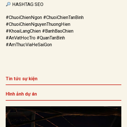
HASHTAG SEO
#ChuoiChienNgon #ChuoiChienTanBinh
#ChuoiChienNguyenThuongHien
#KhoaiLangChien #BanhBaoChien
#AnVatHocTro #QuanTanBinh
#AmThucViaHeSaiGon
Tin tức sự kiện
Hình ảnh dự án