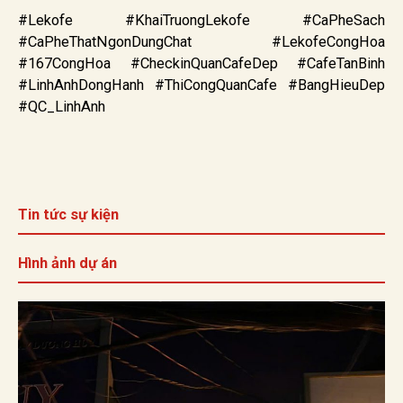
#Lekofe #KhaiTruongLekofe #CaPheSach
#CaPheThatNgonDungChat #LekofeCongHoa
#167CongHoa #CheckinQuanCafeDep #CafeTanBinh
#LinhAnhDongHanh #ThiCongQuanCafe #BangHieuDep
#QC_LinhAnh
Tin tức sự kiện
Hình ảnh dự án