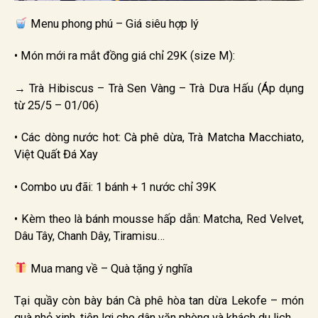
Menu phong phú – Giá siêu hợp lý
• Món mới ra mắt đồng giá chỉ 29K (size M):
→ Trà Hibiscus – Trà Sen Vàng – Trà Dưa Hấu (Áp dụng
từ 25/5 – 01/06)
• Các dòng nước hot: Cà phê dừa, Trà Matcha Macchiato,
Việt Quất Đá Xay
• Combo ưu đãi: 1 bánh + 1 nước chỉ 39K
• Kèm theo là bánh mousse hấp dẫn: Matcha, Red Velvet,
Dâu Tây, Chanh Dây, Tiramisu…
Mua mang về – Quà tặng ý nghĩa
Tại quầy còn bày bán Cà phê hòa tan dừa Lekofe – món
quà nhỏ xinh, tiện lợi cho dân văn phòng và khách du lịch.