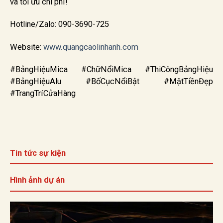
và tối ưu chi phí!
Hotline/Zalo: 090-3690-725
Website:
www.quangcaolinhanh.com
#BảngHiệuMica #ChữNổiMica #ThiCôngBảngHiệu
#BảngHiệuAlu #BốCụcNổiBật #MặtTiềnĐẹp
#TrangTríCửaHàng
Tin tức sự kiện
Hình ảnh dự án