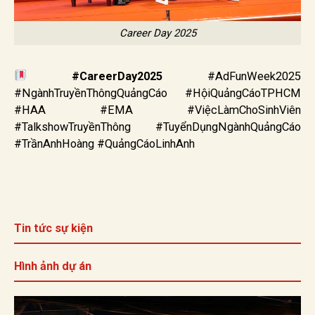
Career Day 2025
#CareerDay2025
#AdFunWeek2025
#NgànhTruyềnThôngQuảngCáo #HộiQuảngCáoTPHCM
#HAA #EMA #ViệcLàmChoSinhViên
#TalkshowTruyềnThông #TuyểnDụngNgànhQuảngCáo
#TrầnAnhHoàng #QuảngCáoLinhAnh
Tin tức sự kiện
Hình ảnh dự án