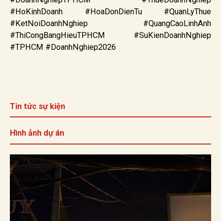
#HoKinhDoanh #HoaDonDienTu #QuanLyThue
#KetNoiDoanhNghiep #QuangCaoLinhAnh
#ThiCongBangHieuTPHCM #SuKienDoanhNghiep
#TPHCM #DoanhNghiep2026
Tin tức sự kiện
Hình ảnh dự án