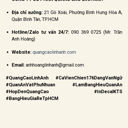
Địa chỉ xưởng:
21 Gò Xoài, Phường Bình Hưng Hòa A,
Quận Bình Tân, TP.HCM
Hotline/Zalo tư vấn 24/7:
090 369 0725 (Mr. Trần
Anh Hoàng)
Website:
quangcaolinhanh.com
Email:
anhhoanglinhanh@gmail.com
#QuangCaoLinhAnh #CaVienChien176DangVanNgữ
#QuanAnVatPhuNhuan #LamBangHieuQuanAn
#HopDenQuangCao #InDecalKTS
#BangHieuGiaReTpHCM