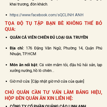
khai trương, đón khách.
https://www.facebook.com/sQCLINH ANH
TỌA ĐỘ TỤ TẬP BẠN BÈ KHÔNG THỂ BỎ
QUA:
QUÁN CÁ VIÊN CHIÊN ĐỦ LOẠI GIA TRUYỀN
Địa chỉ:
176 Đặng Văn Ngữ, Phường 14, Quận Phú
Nhuận, TP.HCM
Món ăn nổi bật:
Cá viên mắm tỏi, đậu hũ hải sản, lạp
xưởng nướng, hồ lô chiên…
Giờ mở cửa: [Cập nhật giờ mở cửa của quán]
CHỦ QUÁN CẦN TƯ VẤN LÀM BẢNG HIỆU,
HỘP ĐÈN QUÁN ĂN XIN LIÊN HỆ:
CÔNG TY CỔ PHẦN QUẢNG CÁO LINH ANH