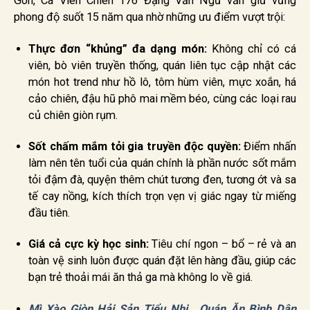
Gòn, Cá Viên Chiên 176 Đặng Văn Ngữ vẫn giữ vững
phong độ suốt 15 năm qua nhờ những ưu điểm vượt trội:
Thực đơn “khủng” đa dạng món:
Không chỉ có cá
viên, bò viên truyền thống, quán liên tục cập nhật các
món hot trend như hồ lô, tôm hùm viên, mực xoắn, há
cảo chiên, đậu hũ phô mai mềm béo, cùng các loại rau
củ chiên giòn rụm.
Sốt chấm mắm tỏi gia truyền độc quyền:
Điểm nhấn
làm nên tên tuổi của quán chính là phần nước sốt mắm
tỏi đậm đà, quyện thêm chút tương đen, tương ớt và sa
tế cay nồng, kích thích trọn vẹn vị giác ngay từ miếng
đầu tiên.
Giá cả cực kỳ học sinh:
Tiêu chí ngon – bổ – rẻ và an
toàn vệ sinh luôn được quán đặt lên hàng đầu, giúp các
bạn trẻ thoải mái ăn thả ga mà không lo về giá.
Mì Xào Giòn Hải Sản Tiểu Nhi , Quán Ăn Bình Dân