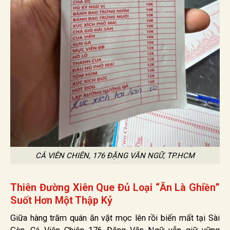
CÁ VIÊN CHIÊN, 176 ĐẶNG VĂN NGỮ, TP.HCM
Thiên Đường Xiên Que Đủ Loại “Ăn Là Ghiền”
Suốt Hơn Một Thập Kỷ
Giữa hàng trăm quán ăn vặt mọc lên rồi biến mất tại Sài