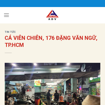
Bỏ
qua
nội
dung
TIN TỨC
CÁ VIÊN CHIÊN, 176 ĐẶNG VĂN NGỮ,
TP.HCM