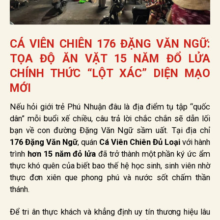
CÁ VIÊN CHIÊN 176 ĐẶNG VĂN NGỮ:
TỌA ĐỘ ĂN VẶT 15 NĂM ĐỔ LỬA
CHÍNH THỨC “LỘT XÁC” DIỆN MẠO
MỚI
Nếu hỏi giới trẻ Phú Nhuận đâu là địa điểm tụ tập “quốc
dân” mỗi buổi xế chiều, câu trả lời chắc chắn sẽ dẫn lối
bạn về con đường Đặng Văn Ngữ sầm uất. Tại địa chỉ
176 Đặng Văn Ngữ
, quán
Cá Viên Chiên Đủ Loại
với hành
trình
hơn 15 năm đỏ lửa
đã trở thành một phần ký ức ẩm
thực khó quên của biết bao thế hệ học sinh, sinh viên nhờ
thực đơn xiên que phong phú và nước sốt chấm thần
thánh.
Để tri ân thực khách và khẳng định uy tín thương hiệu lâu