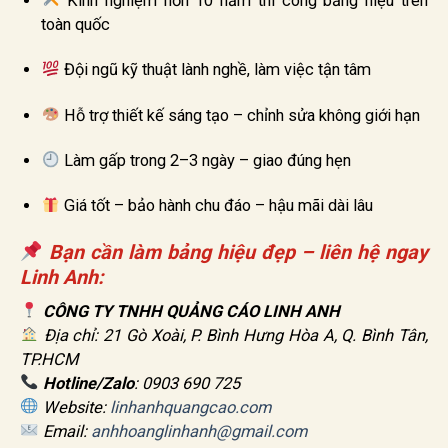
Kinh nghiệm hơn 10 năm thi công bảng hiệu trên
toàn quốc
Đội ngũ kỹ thuật lành nghề, làm việc tận tâm
Hỗ trợ thiết kế sáng tạo – chỉnh sửa không giới hạn
Làm gấp trong 2–3 ngày – giao đúng hẹn
Giá tốt – bảo hành chu đáo – hậu mãi dài lâu
Bạn cần làm bảng hiệu đẹp – liên hệ ngay
Linh Anh:
CÔNG TY TNHH QUẢNG CÁO LINH ANH
Địa chỉ: 21 Gò Xoài, P. Bình Hưng Hòa A, Q. Bình Tân,
TP.HCM
Hotline/Zalo
: 0903 690 725
Website:
linhanhquangcao.com
Email:
anhhoanglinhanh@gmail.com