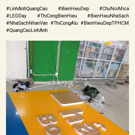
#LinhAnhQuangCao #BienHieuDep #ChuNoiMica
#LEDDay #ThiCongBienHieu #BienHieuNhaSach
#NhaSachNhanVan #ThiCongAlu #BienHieuDepTPHCM
#QuangCaoLinhAnh