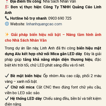
Địa điểm thi công
: Nhà Sách Nhân Văn
Đơn vị thực hiện
:
Công Ty TNHH Quảng Cáo Linh
Anh
Hotline hỗ trợ nhanh
: 0903 690 725
Website:
linhanhquangcao.com
Giải pháp biển hiệu nổi bật – Nâng tầm hình ảnh
cho Nhà Sách Nhân Văn
Trong dự án lần này, Linh Anh đã thi công
biển hiệu mặt
dựng Alu kết hợp chữ nổi Mica gắn LED dây
. Đây là giải
pháp giúp
tăng khả năng nhận diện thương hiệu
, đặc
biệt khi trời tối, chữ LED phát sáng đều và rõ nét.
Bề mặt biển hiệu
: Ốp nhôm Alu cao cấp, phối 2 màu
vàng – xanh nổi bật.
Chữ nổi mica
: Cắt CNC theo đúng font chữ yêu cầu,
viền bo LED sắc sảo.
Hệ thống LED dây
: Chiếu sáng đều, bền bỉ và tiết kiệm
điện năng.