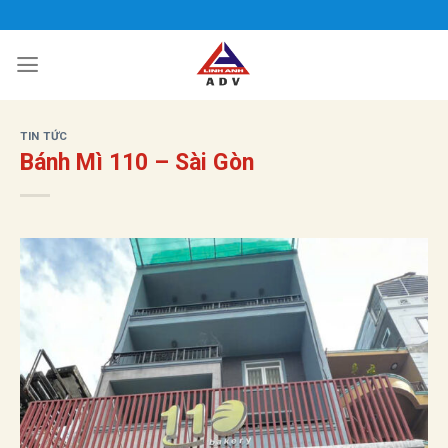
Bỏ
qua
nội
dung
TIN TỨC
Bánh Mì 110 – Sài Gòn