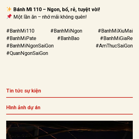
Bánh Mì 110 – Ngon, bổ, rẻ, tuyệt vời!
Một lần ăn – nhớ mãi không quên!
#BanhMi110 #BanhMiNgon #BanhMiXiuMai
#BanhMiPate #BanhBao #BanhMiGiaRe
#BanhMiNgonSaiGon #AmThucSaiGon
#QuanNgonSaiGon
Tin tức sự kiện
Hình ảnh dự án