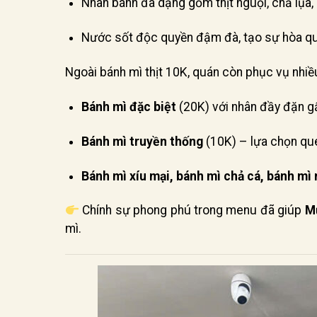
Nhân bánh đa dạng gồm thịt nguội, chả lụa, 
Nước sốt độc quyền đậm đà, tạo sự hòa qu
Ngoài bánh mì thịt 10K, quán còn phục vụ nhiề
Bánh mì đặc biệt
(20K) với nhân đầy đặn gấ
Bánh mì truyền thống
(10K) – lựa chọn qu
Bánh mì xíu mại, bánh mì chả cá, bánh mì
Chính sự phong phú trong menu đã giúp
M
mì.