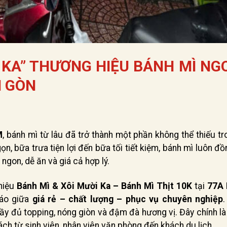
 KA” THƯƠNG HIỆU BÁNH MÌ NG
I GÒN
M
, bánh mì từ lâu đã trở thành một phần không thể thiếu t
 bữa trưa tiện lợi đến bữa tối tiết kiệm, bánh mì luôn đ
gon, dễ ăn và giá cả hợp lý.
hiệu
Bánh Mì & Xôi Mười Ka – Bánh Mì Thịt 10K
tại
77A 
đáo giữa
giá rẻ – chất lượng – phục vụ chuyên nghiệp
.
ầy đủ topping, nóng giòn và đậm đà hương vị. Đây chính là 
h từ sinh viên, nhân viên văn phòng đến khách du lịch.