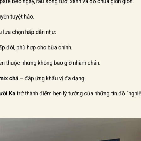
pate béo ngậy, rau sống tươi xanh và đồ chua giòn giòn.
yện tuyệt hảo.
u lựa chọn hấp dẫn như:
p đôi, phù hợp cho bữa chính.
en thuộc nhưng không bao giờ nhàm chán.
 mix chả
– đáp ứng khẩu vị đa dạng.
ười Ka
trở thành điểm hẹn lý tưởng của những tín đồ “nghi