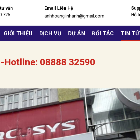
 tư vấn
Email Liên Hệ
Sup
0.725
Hỗ t
anhhoanglinhanh@gmail.com
GIỚI THIỆU
DỊCH VỤ
DỰ ÁN
ĐỐI TÁC
TIN T
-Hotline: 08888 32590