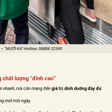
– “MƯỜI KA”-Hotline: 08888 32590
 chất lượng “đỉnh cao”
ăn nhanh, mà còn mang đến
giá trị dinh dưỡng đầy đủ
:
g mới mỗi ngày.