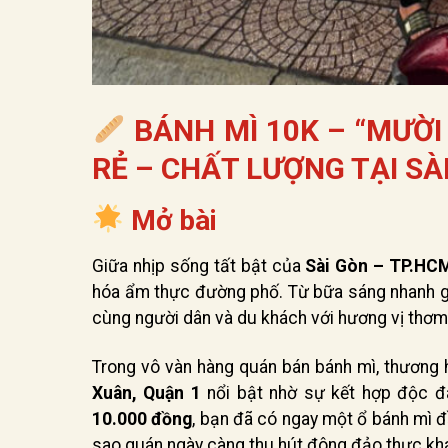
BÁNH MÌ 10K – “MƯỜI
RẺ – CHẤT LƯỢNG TẠI SÀ
Mở bài
Giữa nhịp sống tất bật của
Sài Gòn – TP.HC
hóa ẩm thực đường phố. Từ bữa sáng nhanh gọn,
cùng người dân và du khách với hương vị thơm n
Trong vô vàn hàng quán bán bánh mì, thương 
Xuân, Quận 1
nổi bật nhờ sự kết hợp độc 
10.000 đồng
, bạn đã có ngay một ổ bánh mì đ
sao quán ngày càng thu hút đông đảo thực khác