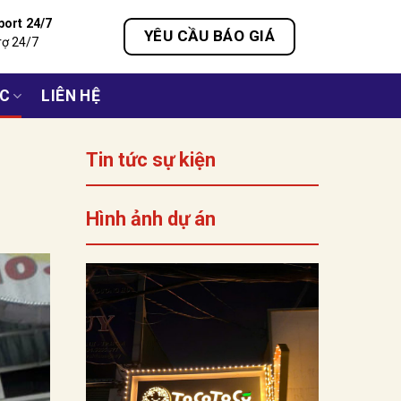
port 24/7
YÊU CẦU BÁO GIÁ
rợ 24/7
ỨC
LIÊN HỆ
Tin tức sự kiện
Hình ảnh dự án