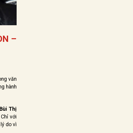
ON –
rong văn
ồng hành
Bùi Thị
 Chỉ với
lý do vì