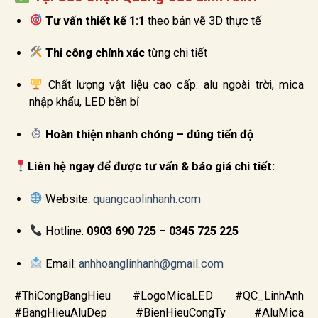
Tư vấn thiết kế 1:1
theo bản vẽ 3D thực tế
Thi công chính xác
từng chi tiết
Chất lượng vật liệu cao cấp: alu ngoài trời, mica
nhập khẩu, LED bền bỉ
Hoàn thiện nhanh chóng – đúng tiến độ
Liên hệ ngay để được tư vấn & báo giá chi tiết:
Website:
quangcaolinhanh.com
Hotline:
0903 690 725
–
0345 725 225
Email:
anhhoanglinhanh@gmail.com
#ThiCongBangHieu #LogoMicaLED #QC_LinhAnh
#BangHieuAluDep #BienHieuCongTy #AluMica