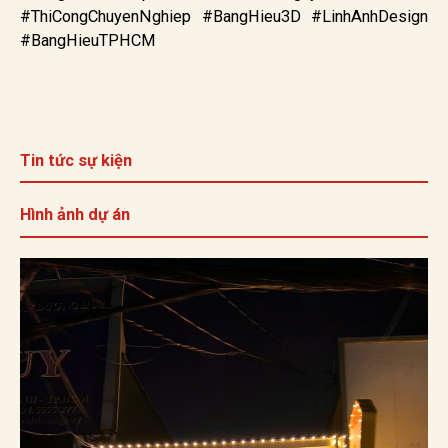
#ThiCongChuyenNghiep #BangHieu3D #LinhAnhDesign
#BangHieuTPHCM
Tin tức sự kiện
Hình ảnh dự án