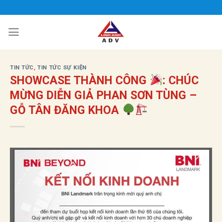
Bỏ
qua
nội
dung
TIN TỨC
,
TIN TỨC SỰ KIỆN
SHOWCASE THÀNH CÔNG
: CHÚC
MỪNG DIỄN GIẢ PHAN SƠN TÙNG –
GỖ TÂN ĐĂNG KHOA