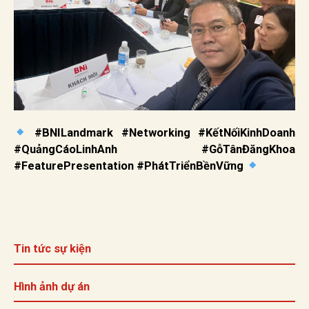
#BNILandmark #Networking #KếtNốiKinhDoanh
#QuảngCáoLinhAnh #GỗTânĐăngKhoa
#FeaturePresentation #PhátTriểnBềnVững
Tin tức sự kiện
Hình ảnh dự án