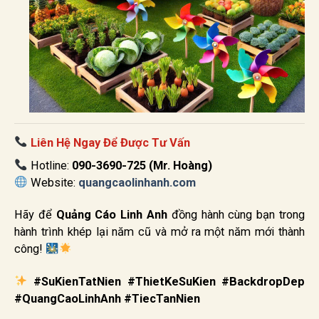
Liên Hệ Ngay Để Được Tư Vấn
Hotline:
090-3690-725 (Mr. Hoàng)
Website:
quangcaolinhanh.com
Hãy để
Quảng Cáo Linh Anh
đồng hành cùng bạn trong
hành trình khép lại năm cũ và mở ra một năm mới thành
công!
#SuKienTatNien #ThietKeSuKien #BackdropDep
#QuangCaoLinhAnh #TiecTanNien