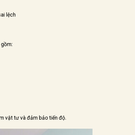
ai lệch
o gồm:
ệm vật tư và đảm bảo tiến độ.