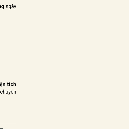
ng
ngày
ện tích
à chuyên