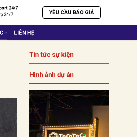
port 24/7
YÊU CẦU BÁO GIÁ
rợ 24/7
ỨC
LIÊN HỆ
Tin tức sự kiện
Hình ảnh dự án