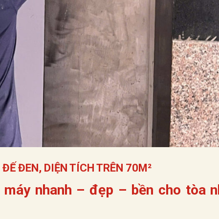
ĐẾ ĐEN, DIỆN TÍCH TRÊN 70M²
máy nhanh – đẹp – bền cho tòa n