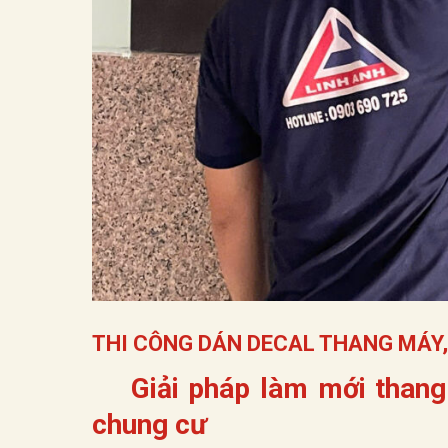
THI CÔNG DÁN DECAL THANG MÁY, 
Giải pháp làm mới thang 
chung cư