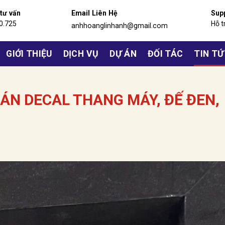
 tư vấn
Email Liên Hệ
Sup
0.725
Hỗ t
anhhoanglinhanh@gmail.com
GIỚI THIỆU
DỊCH VỤ
DỰ ÁN
ĐỐI TÁC
TIN T
DÁN DECAL THANG MÁY, ĐẾ ĐEN,