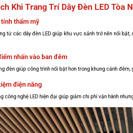
Ích Khi Trang Trí Dây Đèn LED Tòa 
 tính thẩm mỹ
ng từ các dây đèn LED giúp khu vực sảnh trở nên nổi bật, 
điểm nhấn vào ban đêm
ng đèn giúp công trình nổi bật hơn trong khung cảnh đêm, gi
kiệm điện năng
g công nghệ LED hiện đại giúp giảm chi phí vận hành nhưn