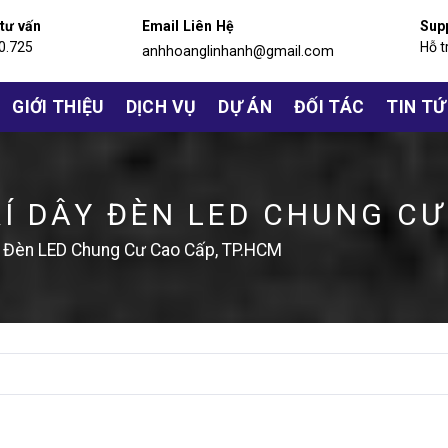
 tư vấn
Email Liên Hệ
Sup
0.725
Hỗ t
anhhoanglinhanh@gmail.com
GIỚI THIỆU
DỊCH VỤ
DỰ ÁN
ĐỐI TÁC
TIN T
Í DÂY ĐÈN LED CHUNG CƯ
ây Đèn LED Chung Cư Cao Cấp, TP.HCM