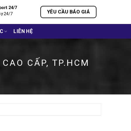
port 24/7
YÊU CẦU BÁO GIÁ
rợ 24/7
ỨC
LIÊN HỆ
 CAO CẤP, TP.HCM