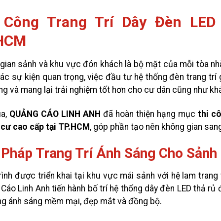
 Công Trang Trí Dây Đèn LED
HCM
gian sảnh và khu vực đón khách là bộ mặt của mỗi tòa nhà 
ác sự kiện quan trọng, việc đầu tư hệ thống đèn trang trí
ng và mang lại trải nghiệm tốt hơn cho cư dân cũng như k
ua,
QUẢNG CÁO LINH ANH
đã hoàn thiện hạng mục
thi c
cư cao cấp tại TP.HCM
, góp phần tạo nên không gian sang
i Pháp Trang Trí Ánh Sáng Cho Sảnh
ình được triển khai tại khu vực mái sảnh với hệ lam trang t
Cáo Linh Anh tiến hành bố trí hệ thống dây đèn LED thả rủ
ng ánh sáng mềm mại, đẹp mắt và đồng bộ.