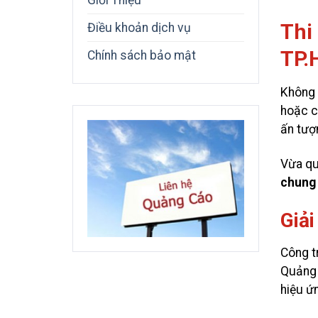
Giới Thiệu
Thi
Điều khoản dịch vụ
TP.
Chính sách bảo mật
Không 
hoặc c
ấn tượ
Vừa q
chung 
Giả
Công tr
Quảng 
hiệu ứ