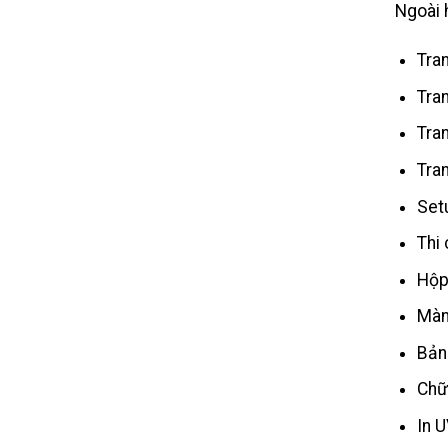
Ngoài 
Tran
Tran
Tra
Tra
Set
Thi
Hộp
Màn
Bản
Chữ
In 