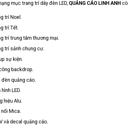
hạng mục trang trí dây đèn LED,
QUẢNG CÁO LINH ANH
cò
g trí Noel.
g trí Tết.
ng trí trung tâm thương mại.
ng trí sảnh chung cư.
up sự kiện.
 công backdrop.
 đèn quảng cáo.
 hình LED.
g hiệu Alu.
 nổi Mica.
UV và decal quảng cáo.