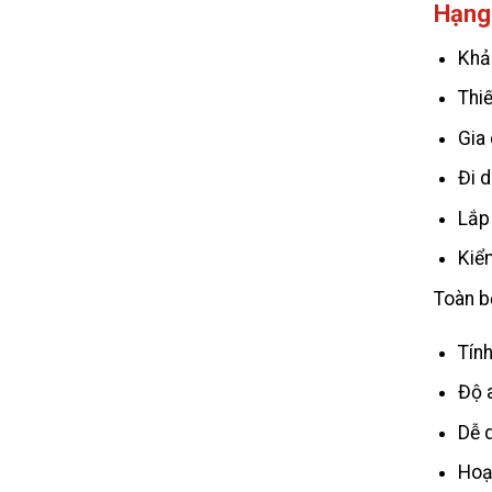
Hạng
Khảo
Thiế
Gia 
Đi 
Lắp 
Kiể
Toàn b
Tín
Độ 
Dễ d
Hoạt