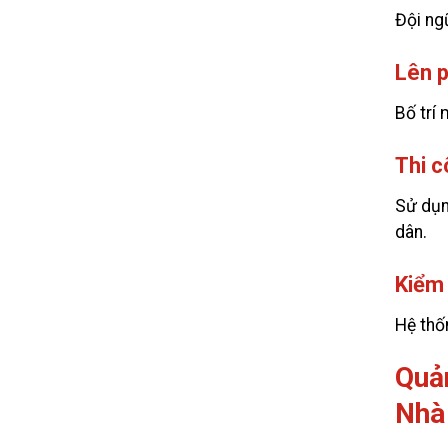
Đội ngũ
Lên p
Bố trí
Thi c
Sử dụn
dân.
Kiểm 
Hệ thố
Quả
Nhà