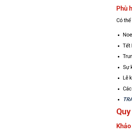
Phù h
Có thể
Noe
Tết
Tru
Sự 
Lễ k
Các
TRA
Quy
Khảo 