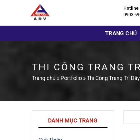
Bỏ
Hotline
qua
0903.69
nội
dung
TRANG CHỦ
THI CÔNG TRANG TR
Trang chủ
»
Portfolio
»
Thi Công Trang Trí D
DANH MỤC TRANG