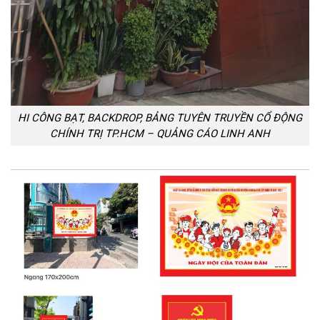
HI CÔNG BẠT, BACKDROP, BẢNG TUYÊN TRUYỀN CỔ ĐỘNG
CHÍNH TRỊ TP.HCM – QUẢNG CÁO LINH ANH