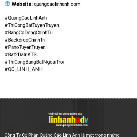
Website:
quangcaolinhanh.com
#QuangCaoLinhAnh
#ThiCongBatTuyenTruyen
#BangCoDongChinhTri
#BackdropChinhTri
#PanoTuyenTruyen
#Bat2DaInKTS
#ThiCongBangBatNgoaiTroi
#QC_LINH_ANH
Công Ty Cổ Phần Quảng Cáo Linh Anh là một trong những