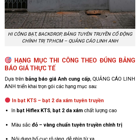
HI CÔNG BẠT, BACKDROP, BẢNG TUYÊN TRUYỀN CỔ ĐỘNG
CHÍNH TRỊ TP.HCM – QUẢNG CÁO LINH ANH
HẠNG MỤC THI CÔNG THEO ĐÚNG BẢNG
BÁO GIÁ THỰC TẾ
Dựa trên
bảng báo giá Anh cung cấp
, QUẢNG CÁO LINH
ANH triển khai trọn gói các hạng mục sau:
In bạt KTS – bạt 2 da xám tuyên truyền
In
bạt Hiflex KTS
,
bạt 2 da xám
chất lượng cao
Màu sắc
đỏ – vàng chuẩn tuyên truyền chính trị
Nội dung bố cục rõ ràng, dễ nhìn từ xa