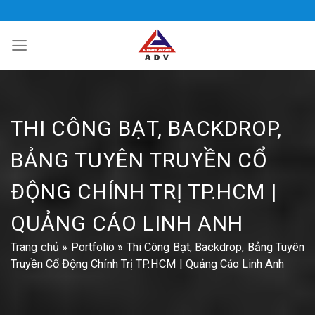
Bỏ
qua
nội
dung
THI CÔNG BẠT, BACKDROP,
BẢNG TUYÊN TRUYỀN CỔ
ĐỘNG CHÍNH TRỊ TP.HCM |
QUẢNG CÁO LINH ANH
Trang chủ
»
Portfolio
»
Thi Công Bạt, Backdrop, Bảng Tuyên
Truyền Cổ Động Chính Trị TP.HCM | Quảng Cáo Linh Anh