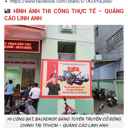
https://www.facebook.com/share/v/1AcXYuQdiB/
HÌNH ẢNH THI CÔNG THỰC TẾ – QUẢNG
CÁO LINH ANH
HI CÔNG BẠT, BACKDROP, BẢNG TUYÊN TRUYỀN CỔ ĐỘNG
CHÍNH TRỊ TP.HCM – QUẢNG CÁO LINH ANH