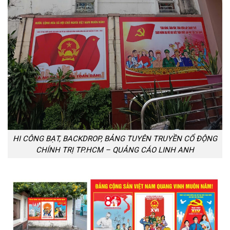
HI CÔNG BẠT, BACKDROP, BẢNG TUYÊN TRUYỀN CỔ ĐỘNG
CHÍNH TRỊ TP.HCM – QUẢNG CÁO LINH ANH