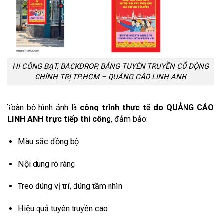
HI CÔNG BẠT, BACKDROP, BẢNG TUYÊN TRUYỀN CỔ ĐỘNG
CHÍNH TRỊ TP.HCM – QUẢNG CÁO LINH ANH
5
Toàn bộ hình ảnh là
công trình thực tế do QUẢNG CÁO
LINH ANH trực tiếp thi công
, đảm bảo:
Màu sắc đồng bộ
Nội dung rõ ràng
Treo đúng vị trí, đúng tầm nhìn
Hiệu quả tuyên truyền cao