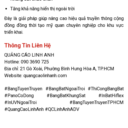
Tăng khả năng hiển thị ngoài trời
Đây là giải pháp giúp nâng cao hiệu quả truyền thông cộng
đồng đồng thời tạo mỹ quan chuyên nghiệp cho khu vực
triển khai.
Thông Tin Liên Hệ
QUẢNG CÁO LINH ANH
Hotline: 090 3690 725
Địa chỉ: 21 Gò Xoài, Phường Bình Hưng Hòa A, TP.HCM
Website: quangcaolinhanh.com
#BangTuyenTruyen #BangBatNgoaiTroi #ThiCongBangBat
#PanoCoDong #BangBatKhungSat #InBatHiflex
#InUVNgoaiTroi #BangTuyenTruyenTPHCM
#QuangCaoLinhAnh #QCLinhAnhADV