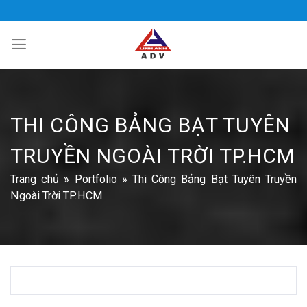
Bỏ
qua
nội
dung
THI CÔNG BẢNG BẠT TUYÊN
TRUYỀN NGOÀI TRỜI TP.HCM
Trang chủ
»
Portfolio
»
Thi Công Bảng Bạt Tuyên Truyền
Ngoài Trời TP.HCM