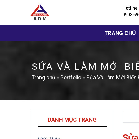
Bỏ
Hotline
qua
0903.69
nội
dung
TRANG CHỦ
SỬA VÀ LÀM MỚI BI
Trang chủ
»
Portfolio
»
Sửa Và Làm Mới Biển 
DANH MỤC TRANG
Sửa