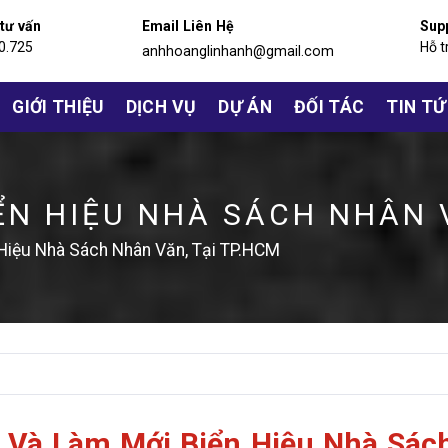
 tư vấn
Email Liên Hệ
Sup
0.725
Hỗ t
anhhoanglinhanh@gmail.com
GIỚI THIỆU
DỊCH VỤ
DỰ ÁN
ĐỐI TÁC
TIN T
ỂN HIỆU NHÀ SÁCH NHÂN 
Hiệu Nhà Sách Nhân Văn, Tại TP.HCM
 Và Làm Mới Biển Hiệu Nhà Sác