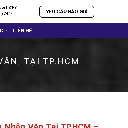
port 24/7
YÊU CẦU BÁO GIÁ
rợ 24/7
ỨC
LIÊN HỆ
VĂN, TẠI TP.HCM
h Nhân Văn Tại TP.HCM –