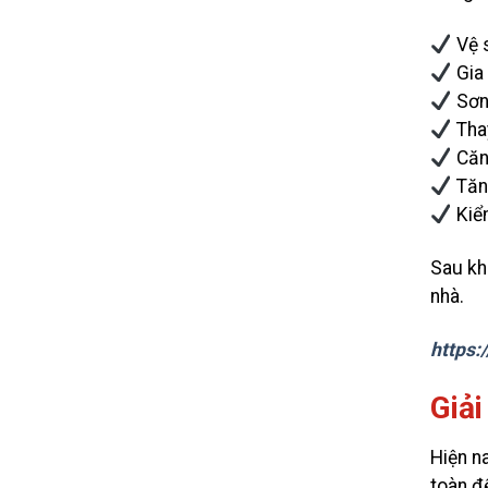
Vệ s
Gia 
Sơn 
Thay
Căn 
Tăn
Kiểm
Sau kh
nhà.
https:
Giải
Hiện n
toàn đ