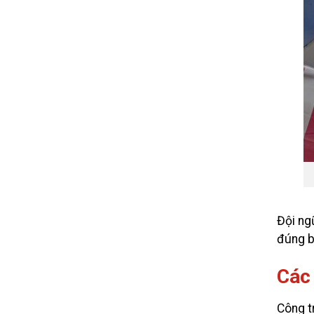
Đội ng
đúng b
Các
Công tr