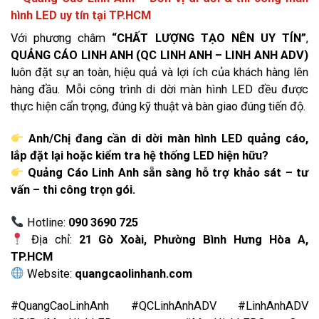
hình LED uy tín tại TP.HCM
Với phương châm
“CHẤT LƯỢNG TẠO NÊN UY TÍN”
,
QUẢNG CÁO LINH ANH (QC LINH ANH – LINH ANH ADV)
luôn đặt sự an toàn, hiệu quả và lợi ích của khách hàng lên
hàng đầu. Mỗi công trình di dời màn hình LED đều được
thực hiện cẩn trọng, đúng kỹ thuật và bàn giao đúng tiến độ.
Anh/Chị đang cần di dời màn hình LED quảng cáo,
lắp đặt lại hoặc kiểm tra hệ thống LED hiện hữu?
Quảng Cáo Linh Anh sẵn sàng hỗ trợ khảo sát – tư
vấn – thi công trọn gói.
Hotline:
090 3690 725
Địa chỉ:
21 Gò Xoài, Phường Bình Hưng Hòa A,
TP.HCM
Website:
quangcaolinhanh.com
#QuangCaoLinhAnh #QCLinhAnhADV #LinhAnhADV