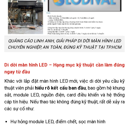
QUẢNG CÁO LINH ANH, GIẢI PHÁP DI DỜI MÀN HÌNH LED
CHUYÊN NGHIỆP, AN TOÀN, ĐÚNG KỸ THUẬT TẠI TP.HCM
Di dời màn hình LED – Hạng mục kỹ thuật cần làm đúng
ngay từ đầu
Khác với lắp đặt màn hình LED mới, việc di dời yêu cầu kỹ
thuật viên phải
hiểu rõ kết cấu ban đầu
, bao gồm hệ khung
sắt, module LED, nguồn điện, card điều khiển và hệ thống
cáp tín hiệu. Nếu thao tác không đúng kỹ thuật, rất dễ xảy ra
các sự cố như:
Hư hỏng module LED, điểm chết, sọc màn hình