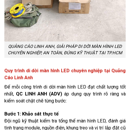
QUẢNG CÁO LINH ANH, GIẢI PHÁP DI DỜI MÀN HÌNH LED
CHUYÊN NGHIỆP, AN TOÀN, ĐÚNG KỸ THUẬT TẠI TP.HCM
Quy trình di dời màn hình LED chuyên nghiệp tại Quảng
Cáo Linh Anh
Để mỗi công trình di dời màn hình LED đạt chất lượng tốt
nhất,
QC LINH ANH (ADV)
áp dụng quy trình rõ ràng và
kiểm soát chặt chẽ từng bước:
Bước 1: Khảo sát thực tế
Đội ngũ kỹ thuật kiểm tra tổng thể màn hình LED, đánh giá
tình trạng module, nguồn điện, khung treo và vị trí lắp đặt cũ