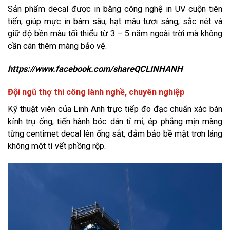
Sản phẩm decal được in bằng công nghệ in UV cuộn tiên
tiến, giúp mực in bám sâu, hạt màu tươi sáng, sắc nét và
giữ độ bền màu tối thiểu từ 3 – 5 năm ngoài trời mà không
cần cán thêm màng bảo vệ.
https://www.facebook.com/shareQCLINHANH
Đội ngũ thợ thi công lành nghề, chuyên nghiệp
Kỹ thuật viên của Linh Anh trực tiếp đo đạc chuẩn xác bán
kính trụ ống, tiến hành bóc dán tỉ mỉ, ép phẳng mịn màng
từng centimet decal lên ống sắt, đảm bảo bề mặt trơn láng
không một tì vết phồng rộp.