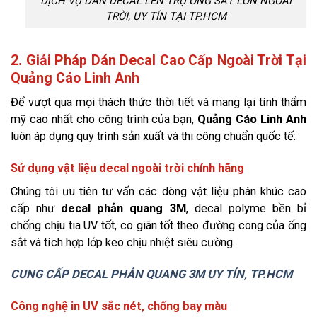
DỊCH VỤ DÁN DECAL LÊN TRỤ ỐNG SẮT LỚN NGOÀI
TRỜI, UY TÍN TẠI TP.HCM
2. Giải Pháp Dán Decal Cao Cấp Ngoài Trời Tại
Quảng Cáo Linh Anh
Để vượt qua mọi thách thức thời tiết và mang lại tính thẩm
mỹ cao nhất cho công trình của bạn,
Quảng Cáo Linh Anh
luôn áp dụng quy trình sản xuất và thi công chuẩn quốc tế:
Sử dụng vật liệu decal ngoài trời chính hãng
Chúng tôi ưu tiên tư vấn các dòng vật liệu phân khúc cao
cấp như
decal phản quang 3M
, decal polyme bền bỉ
chống chịu tia UV tốt, co giãn tốt theo đường cong của ống
sắt và tích hợp lớp keo chịu nhiệt siêu cường.
CUNG CẤP DECAL PHẢN QUANG 3M UY TÍN, TP.HCM
Công nghệ in UV sắc nét, chống bay màu