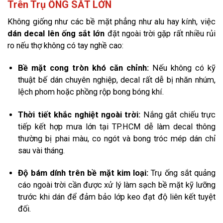
Trên Trụ ỐNG SẮT LỚN
Không giống như các bề mặt phẳng như alu hay kính, việc
dán decal lên ống sắt lớn
đặt ngoài trời gặp rất nhiều rủi
ro nếu thợ không có tay nghề cao:
Bề mặt cong tròn khó căn chỉnh:
Nếu không có kỹ
thuật bế dán chuyên nghiệp, decal rất dễ bị nhăn nhúm,
lệch phom hoặc phồng rộp bong bóng khí.
Thời tiết khắc nghiệt ngoài trời:
Nắng gắt chiếu trực
tiếp kết hợp mưa lớn tại TP.HCM dễ làm decal thông
thường bị phai màu, co ngót và bong tróc mép dán chỉ
sau vài tháng.
Độ bám dính trên bề mặt kim loại:
Trụ ống sắt quảng
cáo ngoài trời cần được xử lý làm sạch bề mặt kỹ lưỡng
trước khi dán để đảm bảo lớp keo đạt độ liên kết tuyệt
đối.