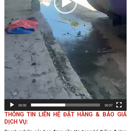
00:00
00:07
THÔNG TIN LIÊN HỆ ĐẶT HÀNG & BÁO GIÁ
DỊCH VỤ: