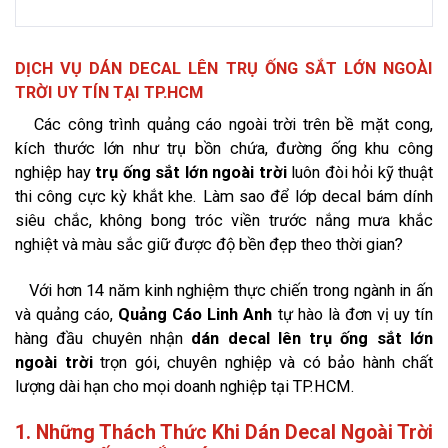
DỊCH VỤ DÁN DECAL LÊN TRỤ ỐNG SẮT LỚN NGOÀI
TRỜI UY TÍN TẠI TP.HCM
Các công trình quảng cáo ngoài trời trên bề mặt cong,
kích thước lớn như trụ bồn chứa, đường ống khu công
nghiệp hay
trụ ống sắt lớn ngoài trời
luôn đòi hỏi kỹ thuật
thi công cực kỳ khắt khe. Làm sao để lớp decal bám dính
siêu chắc, không bong tróc viền trước nắng mưa khắc
nghiệt và màu sắc giữ được độ bền đẹp theo thời gian?
Với hơn 14 năm kinh nghiệm thực chiến trong ngành in ấn
và quảng cáo,
Quảng Cáo Linh Anh
tự hào là đơn vị uy tín
hàng đầu chuyên nhận
dán decal lên trụ ống sắt lớn
ngoài trời
trọn gói, chuyên nghiệp và có bảo hành chất
lượng dài hạn cho mọi doanh nghiệp tại TP.HCM.
1. Những Thách Thức Khi Dán Decal Ngoài Trời