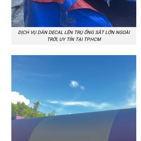
DỊCH VỤ DÁN DECAL LÊN TRỤ ỐNG SẮT LỚN NGOÀI
TRỜI, UY TÍN TẠI TP.HCM