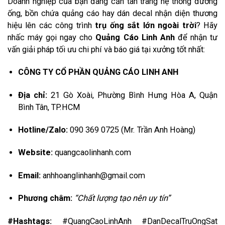
Doanh nghiệp của bạn đang cần tân trang hệ thống đường
ống, bồn chứa quảng cáo hay dán decal nhận diện thương
hiệu lên các công trình
trụ ống sắt lớn ngoài trời
? Hãy
nhấc máy gọi ngay cho
Quảng Cáo Linh Anh
để nhận tư
vấn giải pháp tối ưu chi phí và báo giá tại xưởng tốt nhất:
CÔNG TY CỔ PHẦN QUẢNG CÁO LINH ANH
Địa chỉ:
21 Gò Xoài, Phường Bình Hưng Hòa A, Quận
Bình Tân, TP.HCM
Hotline/Zalo:
090 369 0725 (Mr. Trần Anh Hoàng)
Website:
quangcaolinhanh.com
Email:
anhhoanglinhanh@gmail.com
Phương châm:
“Chất lượng tạo nên uy tín”
#Hashtags:
#QuangCaoLinhAnh #DanDecalTruOngSat