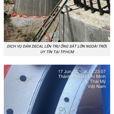
DỊCH VỤ DÁN DECAL LÊN TRỤ ỐNG SẮT LỚN NGOÀI TRỜI,
UY TÍN TẠI TP.HCM