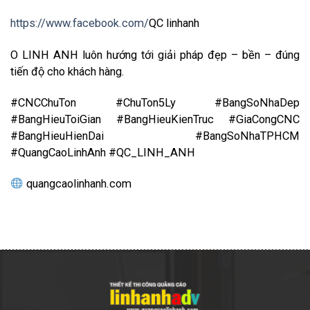
https://www.facebook.com/
QC linhanh
O LINH ANH luôn hướng tới giải pháp đẹp – bền – đúng
tiến độ cho khách hàng.
#CNCChuTon #ChuTon5Ly #BangSoNhaDep
#BangHieuToiGian #BangHieuKienTruc #GiaCongCNC
#BangHieuHienDai #BangSoNhaTPHCM
#QuangCaoLinhAnh #QC_LINH_ANH
quangcaolinhanh.com