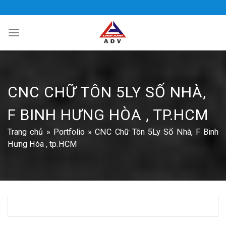
Bỏ
qua
nội
dung
CNC CHỮ TÔN 5LY SỐ NHÀ,
F BINH HƯNG HÒA , TP.HCM
Trang chủ
»
Portfolio
»
CNC Chữ Tôn 5Ly Số Nhà, F Binh
Hưng Hòa , tp.HCM