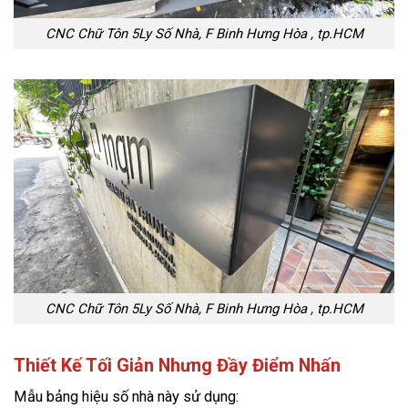
CNC Chữ Tôn 5Ly Số Nhà, F Binh Hưng Hòa , tp.HCM
CNC Chữ Tôn 5Ly Số Nhà, F Binh Hưng Hòa , tp.HCM
Thiết Kế Tối Giản Nhưng Đầy Điểm Nhấn
Mẫu bảng hiệu số nhà này sử dụng: