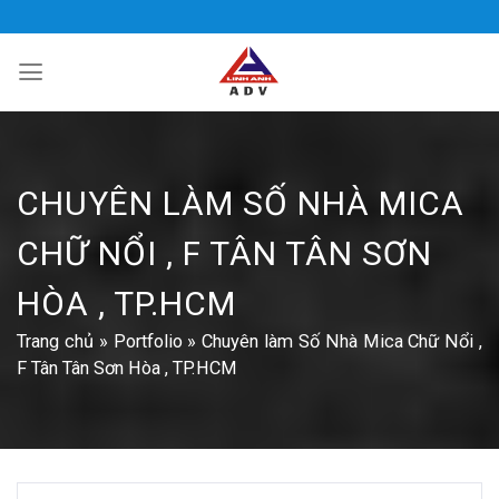
Bỏ
qua
nội
dung
CHUYÊN LÀM SỐ NHÀ MICA
CHỮ NỔI , F TÂN TÂN SƠN
HÒA , TP.HCM
Trang chủ
»
Portfolio
»
Chuyên làm Số Nhà Mica Chữ Nổi ,
F Tân Tân Sơn Hòa , TP.HCM