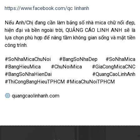
https://www.facebook.com/qc linhanh
Nếu Anh/Chị đang cần làm bảng số nhà mica chữ nổi đẹp,
hiện đại và bền ngoài trời, QUẢNG CÁO LINH ANH sẽ là
lựa chọn phù hợp để nâng tầm không gian sống và mặt tiền
công trình.
#SoNhaMicaChuNoi #BangSoNhaDep #SoNhaMica
#BangHieuMica #ChuNoiMica #GiaCongMicaCNC
#BangSoNhaHienDai #QuangCaoLinhAnh
#ThiCongBangHieuTPHCM #MicaChuNoiTPHCM
quangcaolinhanh.com