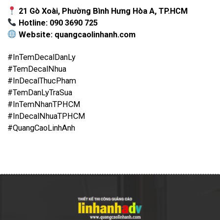
21 Gò Xoài, Phường Bình Hưng Hòa A, TP.HCM
Hotline: 090 3690 725
Website: quangcaolinhanh.com
#InTemDecalDanLy
#TemDecalNhua
#InDecalThucPham
#TemDanLyTraSua
#InTemNhanTPHCM
#InDecalNhuaTPHCM
#QuangCaoLinhAnh