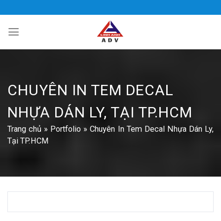
Bỏ
qua
nội
dung
CHUYÊN IN TEM DECAL
NHỰA DÁN LY, TẠI TP.HCM
Trang chủ
»
Portfolio
»
Chuyên In Tem Decal Nhựa Dán Ly,
Tại TP.HCM