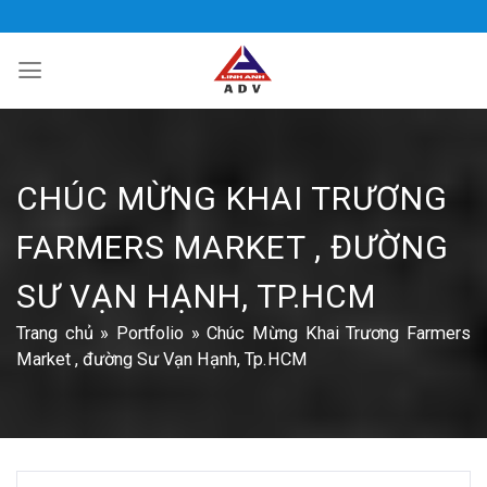
Bỏ
qua
nội
dung
CHÚC MỪNG KHAI TRƯƠNG
FARMERS MARKET , ĐƯỜNG
SƯ VẠN HẠNH, TP.HCM
Trang chủ
»
Portfolio
»
Chúc Mừng Khai Trương Farmers
Market , đường Sư Vạn Hạnh, Tp.HCM