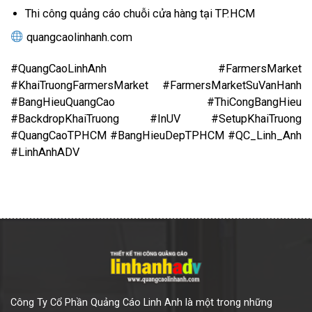
Thi công quảng cáo chuỗi cửa hàng tại TP.HCM
quangcaolinhanh.com
#QuangCaoLinhAnh #FarmersMarket
#KhaiTruongFarmersMarket #FarmersMarketSuVanHanh
#BangHieuQuangCao #ThiCongBangHieu
#BackdropKhaiTruong #InUV #SetupKhaiTruong
#QuangCaoTPHCM #BangHieuDepTPHCM #QC_Linh_Anh
#LinhAnhADV
Công Ty Cổ Phần Quảng Cáo Linh Anh là một trong những