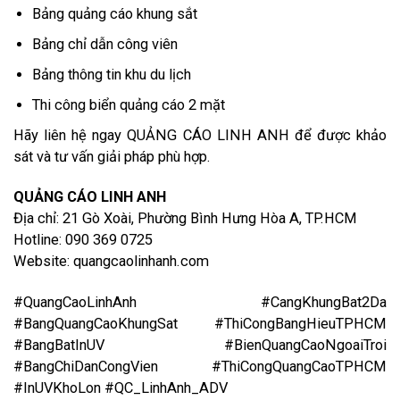
Bảng quảng cáo khung sắt
Bảng chỉ dẫn công viên
Bảng thông tin khu du lịch
Thi công biển quảng cáo 2 mặt
Hãy liên hệ ngay QUẢNG CÁO LINH ANH để được khảo
sát và tư vấn giải pháp phù hợp.
QUẢNG CÁO LINH ANH
Địa chỉ: 21 Gò Xoài, Phường Bình Hưng Hòa A, TP.HCM
Hotline: 090 369 0725
Website: quangcaolinhanh.com
#QuangCaoLinhAnh #CangKhungBat2Da
#BangQuangCaoKhungSat #ThiCongBangHieuTPHCM
#BangBatInUV #BienQuangCaoNgoaiTroi
#BangChiDanCongVien #ThiCongQuangCaoTPHCM
#InUVKhoLon #QC_LinhAnh_ADV