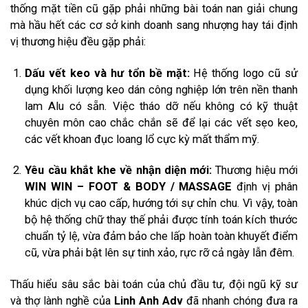
thống mặt tiền cũ gặp phải những bài toán nan giải chung
mà hầu hết các cơ sở kinh doanh sang nhượng hay tái định
vị thương hiệu đều gặp phải:
Dấu vết keo và hư tổn bề mặt:
Hệ thống logo cũ sử
dụng khối lượng keo dán công nghiệp lớn trên nền thanh
lam Alu có sẵn. Việc tháo dỡ nếu không có kỹ thuật
chuyên môn cao chắc chắn sẽ để lại các vết sẹo keo,
các vết khoan đục loang lổ cực kỳ mất thẩm mỹ.
Yêu cầu khắt khe về nhận diện mới:
Thương hiệu mới
WIN WIN – FOOT & BODY / MASSAGE
định vị phân
khúc dịch vụ cao cấp, hướng tới sự chỉn chu. Vì vậy, toàn
bộ hệ thống chữ thay thế phải được tính toán kích thước
chuẩn tỷ lệ, vừa đảm bảo che lấp hoàn toàn khuyết điểm
cũ, vừa phải bật lên sự tinh xảo, rực rỡ cả ngày lẫn đêm.
Thấu hiểu sâu sắc bài toán của chủ đầu tư, đội ngũ kỹ sư
và thợ lành nghề của
Linh Anh Adv
đã nhanh chóng đưa ra