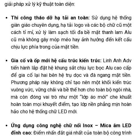
giải pháp xử lý kỹ thuật toàn diện:
Thi công tháo dỡ hạ tải an toàn:
Sử dụng hệ thống
giàn giáo chuyên dụng, hạ tải logo và các bộ chữ cũ một
cách tỉ mỉ, xử lý làm sạch tối đa bề mặt thanh lam Alu
cũ mà không gây móp méo hay ảnh hưởng đến kết cấu
chịu lực phía trong của mặt tiền.
Gia cố và ốp mới hệ cấu trúc kiến trúc:
Linh Anh Adv
tiến hành lắp đặt hệ khung sắt chịu lực bọc Alu cao cấp
để gia cố lại hai bên hệ trụ dọc và đà ngang mặt tiền.
Phương pháp này không chỉ tạo nên một khối kiến trúc
vuông vức, vững chãi và bề thế hơn cho toàn bộ ngôi nhà,
mà còn đóng vai trò như một “lớp áo mới” che khuất
hoàn toàn mọi khuyết điểm, tạo lớp nền phẳng mịn hoàn
hảo cho hệ thống chữ LED mới.
Ứng dụng công nghệ chữ nổi Inox – Mica âm LED
đỉnh cao:
Điểm nhấn đắt giá nhất của toàn bộ công trình