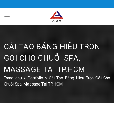
Bỏ
qua
nội
dung
CẢI TẠO BẢNG HIỆU TRỌN
GÓI CHO CHUỖI SPA,
MASSAGE TẠI TP.HCM
Trang chủ
»
Portfolio
»
Cải Tạo Bảng Hiệu Trọn Gói Cho
Chuỗi Spa, Massage Tại TP.HCM