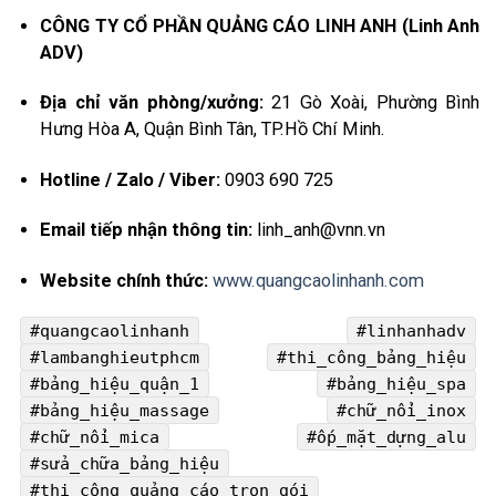
CÔNG TY CỔ PHẦN QUẢNG CÁO LINH ANH (Linh Anh
ADV)
Địa chỉ văn phòng/xưởng:
21 Gò Xoài, Phường Bình
Hưng Hòa A, Quận Bình Tân, TP.Hồ Chí Minh.
Hotline / Zalo / Viber:
0903 690 725
Email tiếp nhận thông tin:
linh_anh@vnn.vn
Website chính thức:
www.quangcaolinhanh.com
#quangcaolinhanh
#linhanhadv
#lambanghieutphcm
#thi_công_bảng_hiệu
#bảng_hiệu_quận_1
#bảng_hiệu_spa
#bảng_hiệu_massage
#chữ_nổi_inox
#chữ_nổi_mica
#ốp_mặt_dựng_alu
#sửa_chữa_bảng_hiệu
#thi_công_quảng_cáo_trọn_gói