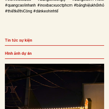
#quangcaolinhanh #inoxbacxuoctphcm #bảnghiệukhổnhỏ
#thiếtkếthiCông #dánkeohinhtế
Tin tức sự kiện
Hình ảnh dự án