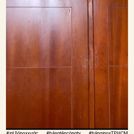
#inUVinoxxước #bảngtêncôngty #bảnginoxTPHCM