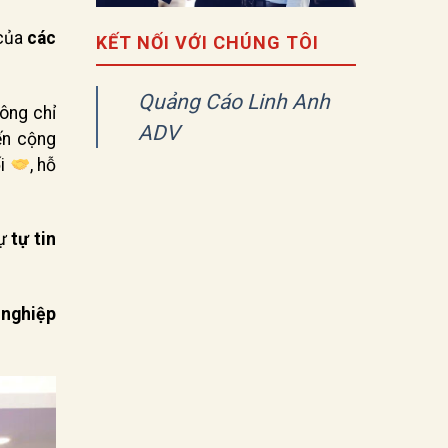
 của
các
KẾT NỐI VỚI CHÚNG TÔI
Quảng Cáo Linh Anh
ông chỉ
ADV
ến cộng
ối
, hỗ
sự
tự tin
 nghiệp