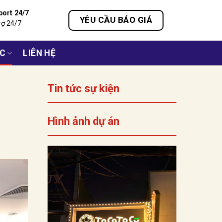
port 24/7
YÊU CẦU BÁO GIÁ
rợ 24/7
ỨC
LIÊN HỆ
Tin tức sự kiện
Hình ảnh dự án