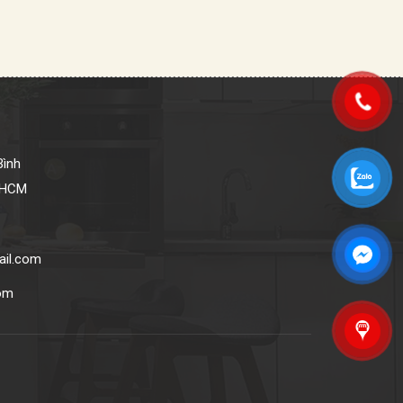
Bình
P.HCM
ail.com
com