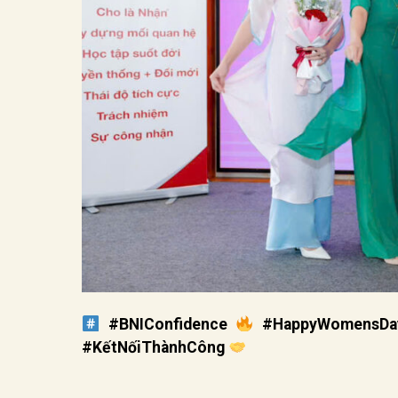
#BNIConfidence
#HappyWomensDa
#KếtNốiThànhCông