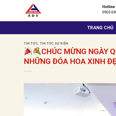
Bỏ
Hotline
qua
0903.69
nội
dung
TRANG CHỦ
TIN TỨC
,
TIN TỨC SỰ KIỆN
CHÚC MỪNG NGÀY QU
NHỮNG ĐÓA HOA XINH ĐẸ