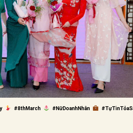
y
#8thMarch
#NữDoanhNhân
#TựTinTỏaS