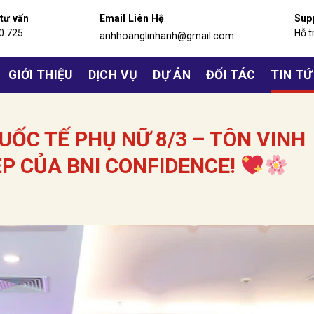
 tư vấn
Email Liên Hệ
Sup
0.725
Hỗ t
anhhoanglinhanh@gmail.com
GIỚI THIỆU
DỊCH VỤ
DỰ ÁN
ĐỐI TÁC
TIN T
ỐC TẾ PHỤ NỮ 8/3 – TÔN VINH
P CỦA BNI CONFIDENCE!