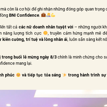
ẹp mà còn là cơ hội để ghi nhận những đóng góp quan trọng
 đồng
BNI Confidence
.
 đến tất cả
các nữ doanh nhân tuyệt vời
– những người kh
n năng lượng tích cực
, truyền cảm hứng mạnh mẽ đ
 kiên cường, trí tuệ và lòng nhân ái
, luôn sẵn sàng kết n
ị trong buổi lễ mừng ngày 8/3
chính là minh chứng cho 
fidence mang lại.
ạnh phúc
và tiếp tục tỏa sáng
trong hành trình sự