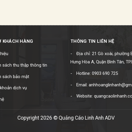
Ợ KHÁCH HÀNG
THÔNG TIN LIÊN HỆ
thiệu
Địa chỉ: 21 Gò xoài, phường 
Hưng Hòa A, Quận Bình Tân, T
 sách thu thập thông tin
Hotline: 0903 690 725
h sách bảo mật
Email: anhhoanglinhanh@gm
khoản dịch vụ
Website: quangcaolinhanh.
hệ
Copyright 2026 © Quảng Cáo Linh Anh ADV