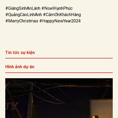
#GiángSinhAnLành #NoelHạnhPhúc
#QuảngCáoLinhAnh #CảmƠnKháchHàng
#MerryChristmas #HappyNewYear2024
Tin tức sự kiện
Hình ảnh dự án